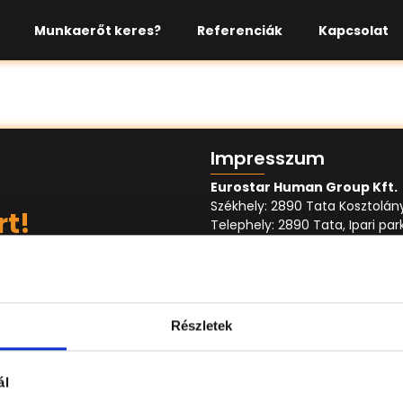
Munkaerőt keres?
Referenciák
Kapcsolat
Impresszum
Eurostar Human Group Kft.
Székhely: 2890 Tata Kosztolányi 
rt!
Telephely: 2890 Tata, Ipari par
Adószám: 29165830-2-11
Cégj.szám: 11-09-028633
E-mail:
info@eurostarhuman
Engedély szám: KE/020009354
Részletek
ál