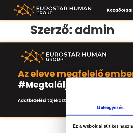
Kezdőoldal
Szerző:
admin
Az eleve megfelelő embe
#Megtaláljuk
Adatkezelési tájékoztató
Beleegyezés
Ez a weboldal sütiket haszn