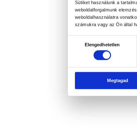
Sütiket használunk a tartal
weboldalforgalmunk elemzésé
weboldalhasználatra vonatko
számukra vagy az Ön által ha
Hozzájárulás
Elengedhetetlen
kiválasztása
Megtagad