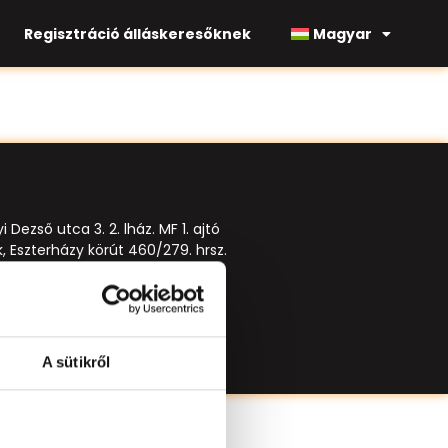
Regisztráció álláskeresőknek
Magyar
Dezső utca 3. 2. lház. MF 1. ajtó
k, Eszterházy körút 460/279. hrsz.
.hu
-3/2022
A sütikről