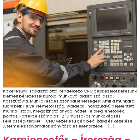
Kit keresünk: Tapasztalattal rendelkező CNC gépkezelőt keresünk
kiemelt bérezéssel külföldi munkavállalásra szállással,
hosszútávra. Munkakezdés azonnal lehetséges! Amit a munkáról
tudni kell: Helye: Németország, Waldeck -hosszútávú bejelentett
munka -stabil, megbízható anyagi háttér -előleg lehetőség -
pontos, korrekt elszámolás -2-3 műszakos munkavégzés
Felelősségi terület: – CNC vezérlésű gép beállítása és kezelése –
A termelési folyamatok irányítása és ellenőrzése – […]
Kamionsofőr – Írország –