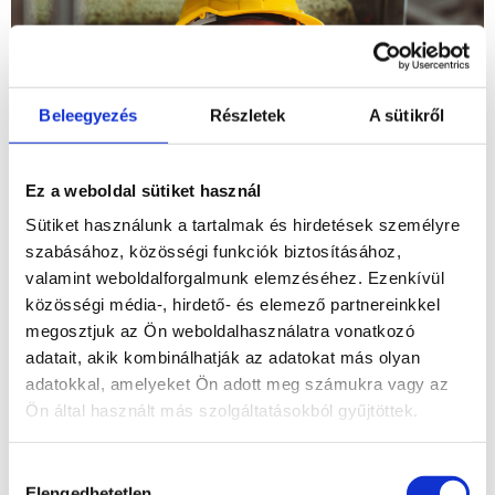
Beleegyezés
Részletek
A sütikről
Ez a weboldal sütiket használ
Sütiket használunk a tartalmak és hirdetések személyre
szabásához, közösségi funkciók biztosításához,
valamint weboldalforgalmunk elemzéséhez. Ezenkívül
Kit keresünk: Tapasztalattal és targonca jogosítvánnyal
közösségi média-, hirdető- és elemező partnereinkkel
rendelkező Belső logisztikust keresünk kiemelt bérezéssel külföldi
megosztjuk az Ön weboldalhasználatra vonatkozó
munkavállalásra szállással, hosszútávra. Munkakezdés azonnal
lehetséges! Amit a munkáról tudni kell: Helye: Németország,
adatait, akik kombinálhatják az adatokat más olyan
Waldeck -hosszútávú bejelentett munka -stabil, megbízható
adatokkal, amelyeket Ön adott meg számukra vagy az
anyagi háttér -előleg lehetőség -pontos, korrekt elszámolás -2-
3 műszakos munkavégzés Felelősségi terület: – Belső szállítások
Ön által használt más szolgáltatásokból gyűjtöttek.
lebonyolítása ipari targoncával – Anyagok és előtermékek
időben […]
Hozzájárulás
Festő, fényező –
Elengedhetetlen