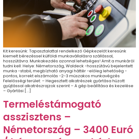
Kit keresünk: Tapasztalattal rendelkező Gépkezelőt keresünk
kiemelt bérezéssel külföldi munkavállalásra szállással,
hosszútávra. Munkakezdés azonnal lehetséges! Amit a munkáról
tudni kell: Helye: Németország, Waldeck -hosszútávú bejelentett
munka -stabil, megbízható anyagi háttér -előleg lehetőség -
pontos, korrekt elszámolás -2-3 műszakos munkavégzés
Felelősségi terület: – Hegesztett alkatrészek gyártása húzott
gyújtással alkatrészrajzok szerint – A gép beállítása és kezelése
– Gyártási […]
Termeléstámogató
asszisztens –
Németország – 3400 Euró