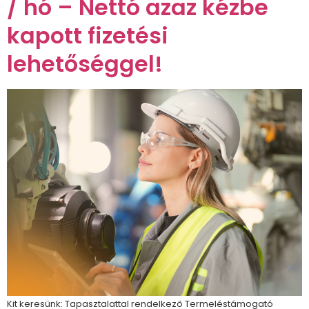
/ hó – Nettó azaz kézbe
kapott fizetési
lehetőséggel!
Kit keresünk: Tapasztalattal rendelkező Termeléstámogató