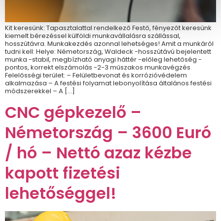
Kit keresünk: Tapasztalattal rendelkező Festő, fényezőt keresünk
kiemelt bérezéssel külföldi munkavállalásra szállással,
hosszútávra. Munkakezdés azonnal lehetséges! Amit a munkáról
tudni kell: Helye: Németország, Waldeck -hosszútávú bejelentett
munka -stabil, megbízható anyagi háttér -előleg lehetőség -
pontos, korrekt elszámolás -2-3 műszakos munkavégzés
Felelősségi terület: – Felületbevonat és korrózióvédelem
alkalmazása – A festési folyamat lebonyolítása általános festési
módszerekkel – A […]
CNC gépkezelő –
Németország – 3600 Euró
/ hó – Nettó azaz kézbe
kapott fizetési
lehetőséggel!