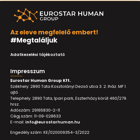
Az eleve megfelelő embert!
#Megtaláljuk
Adatkezelési tájékoztató
Impresszum
Eurostar Human Group Kft.
Székhely: 2890 Tata Kosztolányi Dezső utca 3. 2. lház. MF 1.
ajtó
Telephely: 2890 Tata, Ipari park, Eszterházy körút 460/279.
hrsz.
Adószám: 29165830-2-11
Cégj.szám: 11-09-028633
E-mail:
info@eurostarhuman.hu
Engedély szám: KE/020009354-3/2022