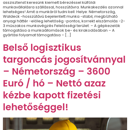
asszisztenst keresünk kiemelt bérezéssel külföldi
munkavállalásra szállással, hosszútávra. Munkakezdés azonnal
lehetséges! Amit a munkáról tudni kell: Helye: Németország,
Waldeck -hosszútávú bejelentett munka -stabil, megbízható
anyagi háttér -előleg lehetőség -pontos, korrekt elszámolás -2-
3 műszakos munkavégzés Felelősségi terület: – A gépkezelők
támogatása a munkaállomások be- és kirakodásában – A
gyártási folyamat támogatása – […]
Belső logisztikus
targoncás jogosítvánnyal
– Németország – 3600
Euró / hó – Nettó azaz
kézbe kapott fizetési
lehetőséggel!