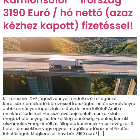
3190 Euró / hó nettó (azaz
kézhez kapott) fizetéssel!
Kit keresünk: C+E jogosítvánnyal rendelkező kollégánkat
keressük kiemelkedő bérezéssel Írországba, hűtős szerelvényre.
Jobbkormányos tapasztalat előny, de nem feltétel! Amit a
munkáról tudni kell: -hosszútávú bejelentett munka -stabil,
megbízható anyagi háttér -előleg lehetőség -pontos, korrekt
elszámolás -megkímélt , új állapotú kamionok -munkavégzés 3
hetes turnusokban vagy egyedi megállapodás szerint Fizetési
lehetőségek: Megkeresett havi bér: 3190 euró! […]