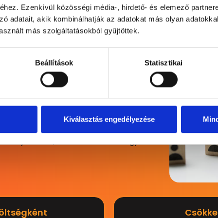
hez. Ezenkívül közösségi média-, hirdető- és elemező partner
zó adatait, akik kombinálhatják az adatokat más olyan adatokka
sznált más szolgáltatásokból gyűjtöttek.
Beállítások
Statisztikai
egy vállalat számára, mert
a rugalmas
steret biztosít
.
az Eurostar Human Group-pal, mint
kavállalót megillető jogokról és
lcsönvevő és a kölcsönbeadó.
Kiválasztás engedélyezése
Min
zefüggő adminisztrációról,
ási kötelezettségről.
Emellett igény szerint
ű lebonyolítását, illetve HR és munkaügyi
költségként
Csökke