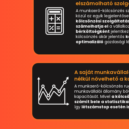
elszámolható szolg
A munkaerő-kölcsönzés sz
közül az egyik legjelentős
kölcsönzési szolgáltatás
számolhatja el
a vállalk
bérköltségként
jelentke
kölcsönzés akár jelentős
k
optimalizáló
gazdasági lé
A saját munkavállal
nélkül növelhető a 
A munkaerő-kölcsönzés rug
munkavállalói állomány bőv
kapacitását. Mivel
a kölc
számít bele a statisztik
így
létszámstop esetén i