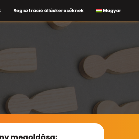
t
Regisztráció álláskeresőknek
Magyar
ny megoldása: