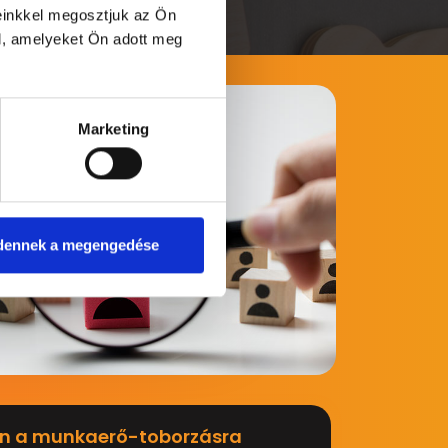
einkkel megosztjuk az Ön
l, amelyeket Ön adott meg
Marketing
dennek a megengedése
n a munkaerő-toborzásra