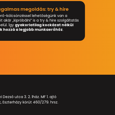
ugalmas megoldás: try & hire​
rő-kölcsönzéssel lehetőségünk van a
akár „kipróbálni” is a try & hire szolgáltatás
elül. Így
gyakorlatilag kockázat nélkül
k hozzá a legjobb munkaerőhöz
.
Dezső utca 3. 2. lház. MF 1. ajtó
k, Eszterházy körút 460/279. hrsz.