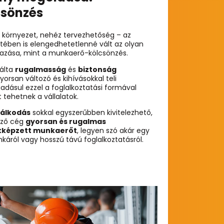
sönzés
 környezet, nehéz tervezhetőség – az
tében is elengedhetetlenné vált az olyan
lmazása, mint a munkaerő-kölcsönzés.
álta
rugalmasság
és
biztonság
orsan változó és kihívásokkal teli
dásul ezzel a foglalkoztatási formával
 tehetnek a vállalatok.
dálkodás
sokkal egyszerűbben kivitelezhető,
nző cég
gyorsan és rugalmas
akképzett munkaerőt
, legyen szó akár egy
nkáról vagy hosszú távú foglalkoztatásról.