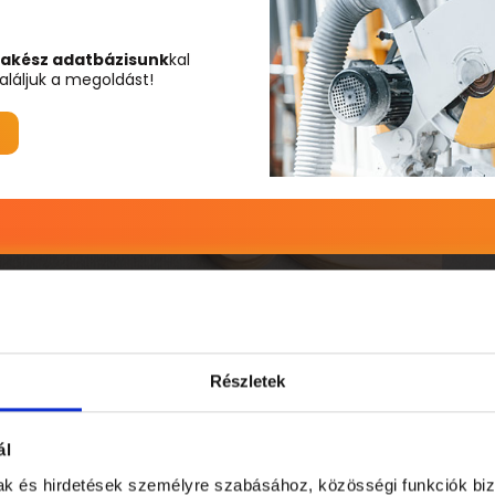
akész adatbázisunk
kal
aláljuk a megoldást!
Részletek
Munkaerő-kölcsönzés előnye
ál
mak és hirdetések személyre szabásához, közösségi funkciók biz