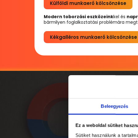
Külföldi munkaerő kölcsönzése
Modern toborzási eszközeink
kel és
napr
bármilyen foglalkoztatási problémára megt
Kékgalléros munkaerő kölcsönzése
Beleegyezés
Ez a weboldal sütiket haszn
Sütiket használunk a tartal