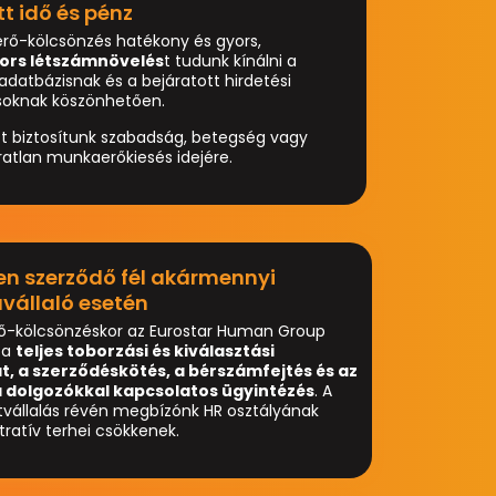
tt idő és pénz
rő-kölcsönzés hatékony és gyors,
ors létszámnövelés
t tudunk kínálni a
datbázisnak és a bejáratott hirdetési
oknak köszönhetően.
 biztosítunk szabadság, betegség vagy
atlan munkaerőkiesés idejére.
en szerződő fél akármennyi
állaló esetén
-kölcsönzéskor az Eurostar Human Group
 a
teljes toborzási és kiválasztási
t, a szerződéskötés, a bérszámfejtés és az
a dolgozókkal kapcsolatos ügyintézés
. A
tvállalás révén megbízónk HR osztályának
tratív terhei csökkenek.