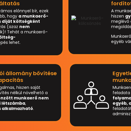
áltatás
fordíto
ámos előnnyel bír, ezek
A munkae
ebb, hogy
a munkaerő-
hiszen
gy
 díját költségként
meglévő a
ozás (azaz
nem
megoldás
zik)! Tehát a munkaerő-
Munkaerőt
öltség-
egyéb vár
pés lehet.
ói állomány bővítése
Egyetl
kapacitás
munkav
almas, hiszen saját
Munkaerő
ítés nélkül növelhető a
feladata
sönzött munkaerő nem
folyama
ai létszámba
,
egyéb, 
s alkalmazható
.
feladatá
adminisz