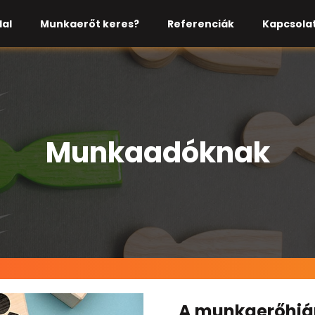
al
Munkaerőt keres?
Referenciák
Kapcsola
Munkaadóknak
A munkaerőhiá