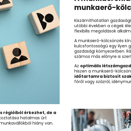
munkaerő-kölc
Kiszámíthatatlan gazdasági
utóbbi években a cégek éle
flexibilis megoldások alka
A munkaerő-kölcsönzés kín
kulcsfontosságú egy ilyen gy
gazdasági környezetben. Ráa
számos más előnyre is szert
Az
optimális létszámgaz
hiszen a munkaerő-kölcsö
időtartamra biztosít sz
főről vagy százról, idénymu
régióiból érkezhet, de a
alkoztatása hatalmas űrt
 munkavállókból hiány van.