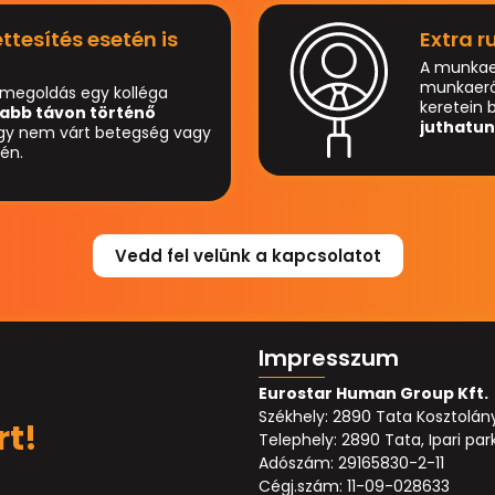
tesítés esetén is
Extra r
A munkae
munkaerőt 
 megoldás egy kolléga
keretein b
abb távon történő
juthatun
agy nem várt betegség vagy
tén.
Vedd fel velünk a kapcsolatot
Impresszum
Eurostar Human Group Kft.
Székhely: 2890 Tata Kosztolányi 
rt!
Telephely: 2890 Tata, Ipari par
Adószám: 29165830-2-11
Cégj.szám: 11-09-028633