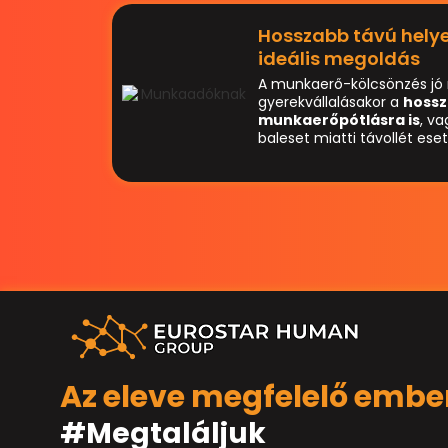
Hosszabb távú helyet
ideális megoldás
A munkaerő-kölcsönzés jó
gyerekvállalásakor a
hossz
munkaerőpótlásra is
, v
baleset miatti távollét ese
Az eleve megfelelő embe
#Megtaláljuk