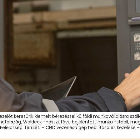
ezelőt keresünk kiemelt bérezéssel külföldi munkavállalásra szá
Németország, Waldeck -hosszútávú bejelentett munka -stabil, meg
elősségi terület: – CNC vezérlésű gép beállítása és kezelése – 