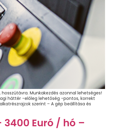
al, hosszútávra. Munkakezdés azonnal lehetséges!
gi háttér -előleg lehetőség -pontos, korrekt
katrészrajzok szerint – A gép beállítása és
3400 Euró / hó –