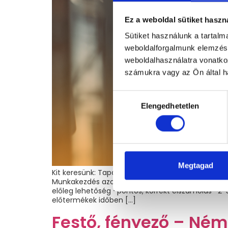
Ez a weboldal sütiket haszn
Sütiket használunk a tartal
weboldalforgalmunk elemzésé
weboldalhasználatra vonatko
számukra vagy az Ön által ha
Hozzájárulás
Elengedhetetlen
kiválasztása
Megtagad
Kit keresünk: Tapasztalattal és targonca jogosítvá
Munkakezdés azonnal lehetséges! Amit a munkáról
előleg lehetőség -pontos, korrekt elszámolás -2-
előtermékek időben […]
Festő, fényező – Ném