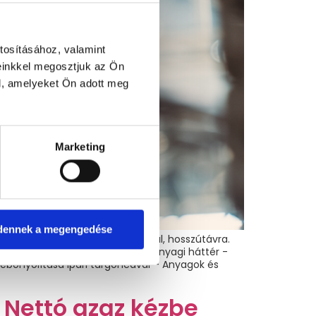
tosításához, valamint
einkkel megosztjuk az Ön
l, amelyeket Ön adott meg
Marketing
dennek a megengedése
ülföldi munkavállalásra szállással, hosszútávra.
ett munka -stabil, megbízható anyagi háttér -
lebonyolítása ipari targoncával – Anyagok és
 Nettó azaz kézbe