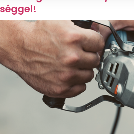
őséggel!