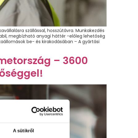
avállalásra szállással, hosszútávra. Munkakezdés
abil, megbízható anyagi háttér -előleg lehetőség
aállomások be- és kirakodásában – A gyártási
émetország – 3600
tőséggel!
A sütikről