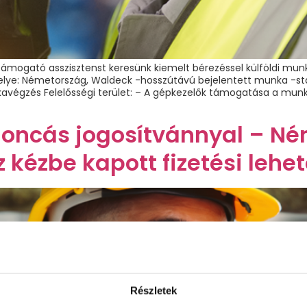
támogató asszisztenst keresünk kiemelt bérezéssel külföldi munk
 Helye: Németország, Waldeck -hosszútávú bejelentett munka -st
avégzés Felelősségi terület: – A gépkezelők támogatása a munk
rgoncás jogosítvánnyal – N
z kézbe kapott fizetési lehe
Részletek