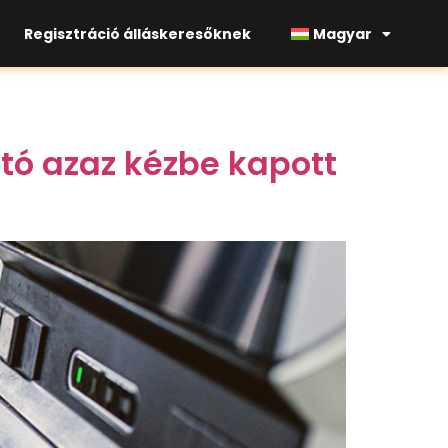
Regisztráció álláskeresőknek
Magyar
tó azaz kézbe kapott