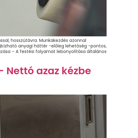
lással, hosszútávra. Munkakezdés azonnal
bízható anyagi háttér -előleg lehetőség -pontos,
ása – A festési folyamat lebonyolítása általános
– Nettó azaz kézbe