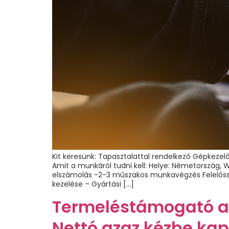
Kit keresünk: Tapasztalattal rendelkező Gépkezel
Amit a munkáról tudni kell: Helye: Németország, 
elszámolás -2-3 műszakos munkavégzés Felelősségi 
kezelése – Gyártási […]
Termeléstámogató as
Nettó azaz kézbe kapo