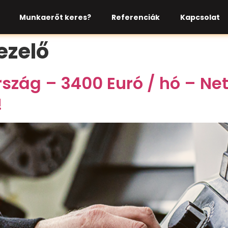
Munkaerőt keres?
Referenciák
Kapcsolat
ezelő
zág – 3400 Euró / hó – Net
!