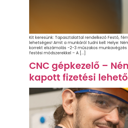
Kit keresünk: Tapasztalattal rendelkező Festő, fé
lehetséges! Amit a munkáról tudni kell: Helye: 
korrekt elszámolás -2-3 műszakos munkavégzés Fe
festési módszerekkel – A […]
CNC gépkezelő – Ném
kapott fizetési lehet