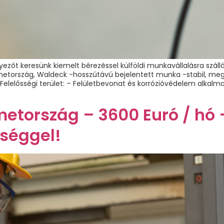
nyezőt keresünk kiemelt bérezéssel külföldi munkavállalásra szál
Németország, Waldeck -hosszútávú bejelentett munka -stabil, meg
lelősségi terület: – Felületbevonat és korrózióvédelem alkalmaz
etország – 3600 Euró / hó 
őséggel!