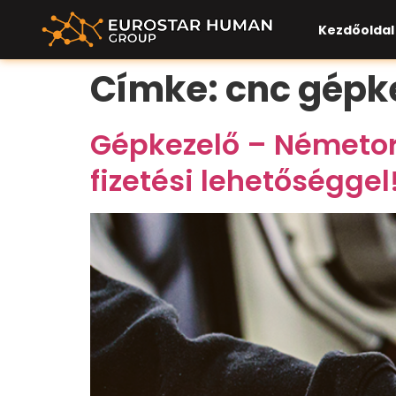
Kezdőoldal
Címke:
cnc gépk
Gépkezelő – Németors
fizetési lehetőséggel