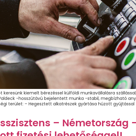
őt keresünk kiemelt bérezéssel külföldi munkavállalásra szálláss
Waldeck -hosszútávú bejelentett munka -stabil, megbízható anya
terület: – Hegesztett alkatrészek gyártása húzott gyújtással al
szisztens – Németország – 
tt fizetési lehetőséggel!