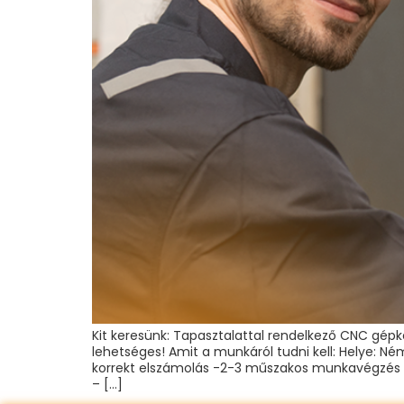
Kit keresünk: Tapasztalattal rendelkező CNC gépk
lehetséges! Amit a munkáról tudni kell: Helye: 
korrekt elszámolás -2-3 műszakos munkavégzés Fel
– […]