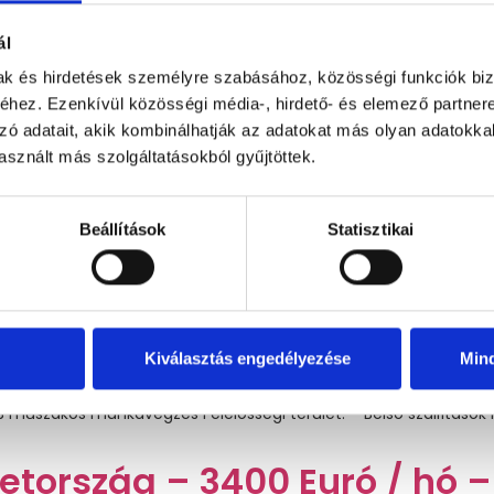
ál
mak és hirdetések személyre szabásához, közösségi funkciók biz
hez. Ezenkívül közösségi média-, hirdető- és elemező partner
zó adatait, akik kombinálhatják az adatokat más olyan adatokka
sznált más szolgáltatásokból gyűjtöttek.
Beállítások
Statisztikai
Kiválasztás engedélyezése
Min
nnyal rendelkező Belső logisztikust keresünk kiemelt bérezéssel k
 tudni kell: Helye: Németország, Waldeck -hosszútávú bejelent
3 műszakos munkavégzés Felelősségi terület: – Belső szállítások 
etország – 3400 Euró / hó –