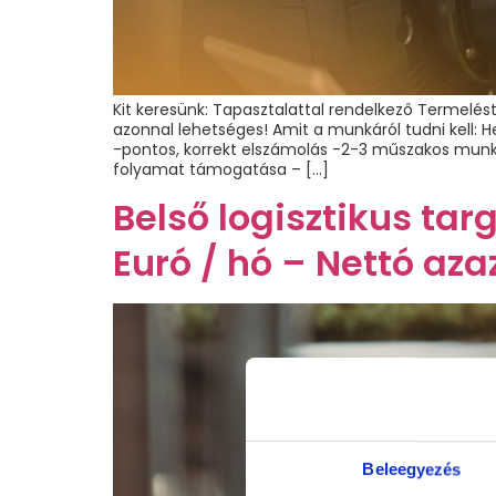
Kit keresünk: Tapasztalattal rendelkező Termelés
azonnal lehetséges! Amit a munkáról tudni kell:
-pontos, korrekt elszámolás -2-3 műszakos munk
folyamat támogatása – […]
Belső logisztikus ta
Euró / hó – Nettó aza
Beleegyezés